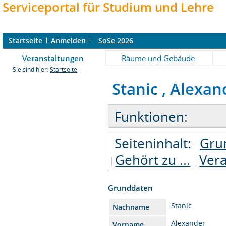
Serviceportal für Studium und Lehre
S
tartseite
A
nmelden
SoSe 2026
Veranstaltungen
Räume und Gebäude
Sie sind hier:
Startseite
Stanic , Alexan
Funktionen:
Seiteninhalt:
Gru
Gehört zu ...
Vera
Grunddaten
Stanic
Nachname
Alexander
Vorname