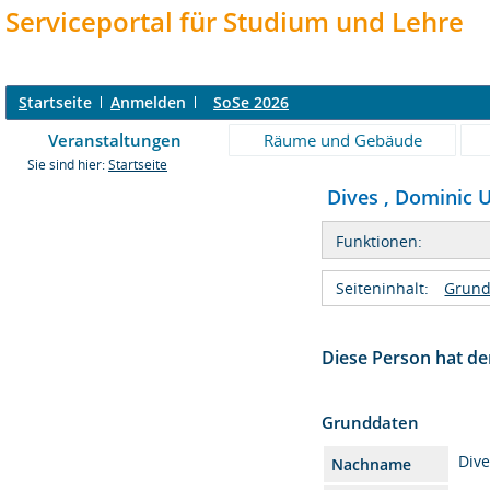
Serviceportal für Studium und Lehre
S
tartseite
A
nmelden
SoSe 2026
Veranstaltungen
Räume und Gebäude
Sie sind hier:
Startseite
Dives , Dominic Ul
Funktionen:
Seiteninhalt:
Grund
Diese Person hat der
Grunddaten
Div
Nachname