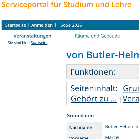
Serviceportal für Studium und Lehre
S
tartseite
A
nmelden
SoSe 2026
Veranstaltungen
Räume und Gebäude
Sie sind hier:
Startseite
von Butler-Helm
Funktionen:
Seiteninhalt:
Gru
Gehört zu ...
Ver
Grunddaten
Butler-Helmrich
Nachname
Marcel
Vorname