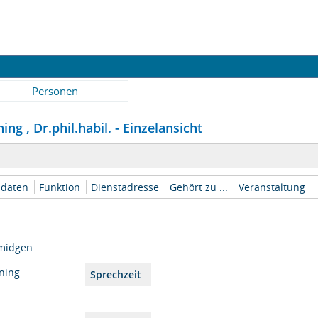
Personen
g , Dr.phil.habil. - Einzelansicht
daten
Funktion
Dienstadresse
Gehört zu ...
Veranstaltung
midgen
ning
Sprechzeit