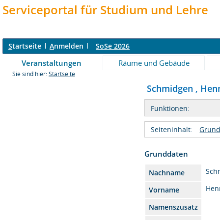
Serviceportal für Studium und Lehre
S
tartseite
A
nmelden
SoSe 2026
Veranstaltungen
Räume und Gebäude
Sie sind hier:
Startseite
Schmidgen , Hennin
Funktionen:
Seiteninhalt:
Grund
Grunddaten
Sch
Nachname
Hen
Vorname
Namenszusatz