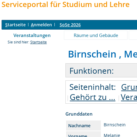
Serviceportal für Studium und Lehre
S
tartseite
A
nmelden
SoSe 2026
Veranstaltungen
Räume und Gebäude
Sie sind hier:
Startseite
Birnschein , Me
Funktionen:
Seiteninhalt:
Gru
Gehört zu ...
Vera
Grunddaten
Birnschein
Nachname
Melanie
Vorname