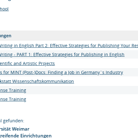
hool
ungen
iting in English Part 2: Effective Strategies for Publishing Your R
iting - PART 1: Effective Strategies for Publishing in English
ntific and Artistic Projects
s for MINT (Post-)Docs: Finding a Job in Germany`s Industry
kstatt Wissenschaftskommunikation
ense Training
ense Training
l gefunden:
sität Weimar
reifende Einrichtungen