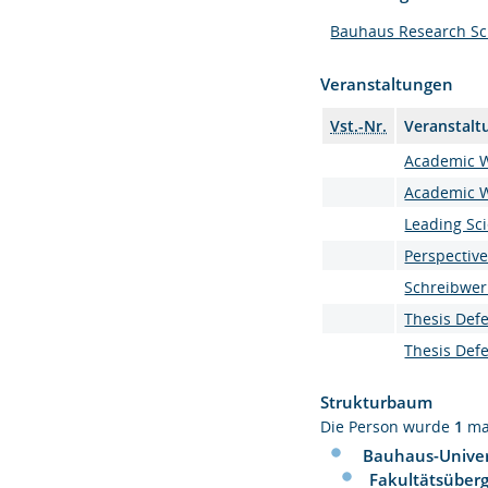
Bauhaus Research Sc
Veranstaltungen
Vst.-Nr.
Veranstalt
Academic Wr
Academic Wr
Leading Scie
Perspective
Schreibwer
Thesis Def
Thesis Def
Strukturbaum
Die Person wurde
1
ma
Bauhaus-Univer
Fakultätsüberg