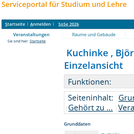
Serviceportal für Studium und Lehre
S
tartseite
A
nmelden
SoSe 2026
Veranstaltungen
Räume und Gebäude
Sie sind hier:
Startseite
Kuchinke , Björn
Einzelansicht
Funktionen:
Seiteninhalt:
Gru
Gehört zu ...
Ver
Grunddaten