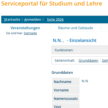
Serviceportal für Studium und Lehre
S
tartseite
A
nmelden
SoSe 2026
Veranstaltungen
Räume und Gebäude
Sie sind hier:
Startseite
N.N. , - Einzelansicht
Funktionen:
Seiteninhalt:
Grunddaten
Geh
Grunddaten
N.N.
Nachname
Vorname
Namenszusatz
Titel