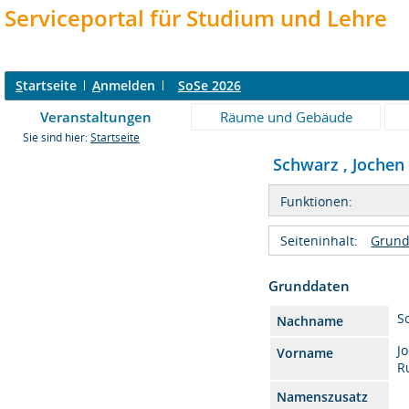
Serviceportal für Studium und Lehre
S
tartseite
A
nmelden
SoSe 2026
Veranstaltungen
Räume und Gebäude
Sie sind hier:
Startseite
Schwarz , Jochen 
Funktionen:
Seiteninhalt:
Grund
Grunddaten
S
Nachname
J
Vorname
R
Namenszusatz