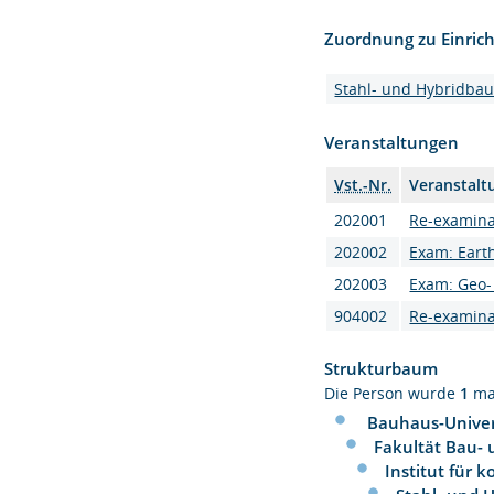
Zuordnung zu Einric
Stahl- und Hybridba
Veranstaltungen
Vst.-Nr.
Veranstalt
202001
Re-examinat
202002
Exam: Eart
202003
Exam: Geo- 
904002
Re-examinat
Strukturbaum
Die Person wurde
1
ma
Bauhaus-Univer
Fakultät Bau-
Institut für 