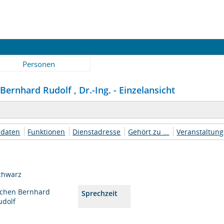
Personen
Bernhard Rudolf , Dr.-Ing. - Einzelansicht
daten
Funktionen
Dienstadresse
Gehört zu ...
Veranstaltun
chwarz
ochen Bernhard
Sprechzeit
udolf