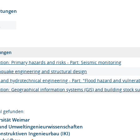
htungen
u
ungen
ion: Primary hazards and risks - Part: Seismic monitoring
hquake engineering and structural design
and hydrotechnical engineering - Part: "Flood hazard and vulnera
ion: Geographical information systems (GIS) and building stock s
l gefunden:
sität Weimar
 und Umweltingenieurwissenschaften
konstruktiven Ingenieurbau (IKI)