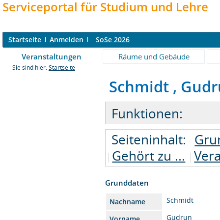
Serviceportal für Studium und Lehre
S
tartseite
A
nmelden
SoSe 2026
Veranstaltungen
Räume und Gebäude
Sie sind hier:
Startseite
Schmidt , Gudru
Funktionen:
Seiteninhalt:
Gru
Gehört zu ...
Ver
Grunddaten
Schmidt
Nachname
Gudrun
Vorname