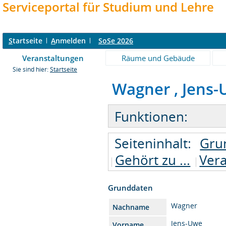
Serviceportal für Studium und Lehre
S
tartseite
A
nmelden
SoSe 2026
Veranstaltungen
Räume und Gebäude
Sie sind hier:
Startseite
Wagner , Jens-Uw
Funktionen:
Seiteninhalt:
Gru
Gehört zu ...
Ver
Grunddaten
Wagner
Nachname
Jens-Uwe
Vorname