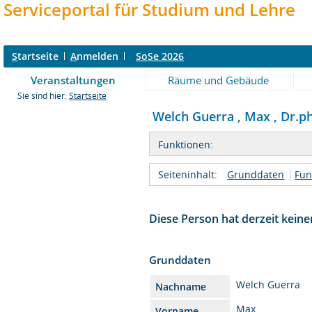
Serviceportal für Studium und Lehre
S
tartseite
A
nmelden
SoSe 2026
Veranstaltungen
Räume und Gebäude
Sie sind hier:
Startseite
Welch Guerra , Max , Dr.phi
Funktionen:
Seiteninhalt:
Grunddaten
Fun
Diese Person hat derzeit keine
Grunddaten
Welch Guerra
Nachname
Max
Vorname