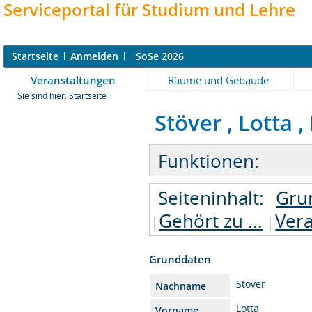
Serviceportal für Studium und Lehre
S
tartseite
A
nmelden
SoSe 2026
Veranstaltungen
Räume und Gebäude
Sie sind hier:
Startseite
Stöver , Lotta ,
Funktionen:
Seiteninhalt:
Gru
Gehört zu ...
Ver
Grunddaten
Stöver
Nachname
Lotta
Vorname