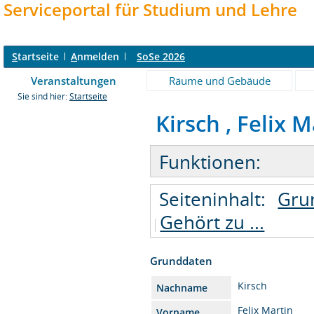
Serviceportal für Studium und Lehre
S
tartseite
A
nmelden
SoSe 2026
Veranstaltungen
Räume und Gebäude
Sie sind hier:
Startseite
Kirsch , Felix M
Funktionen:
Seiteninhalt:
Gru
Gehört zu ...
Grunddaten
Kirsch
Nachname
Felix Martin
Vorname