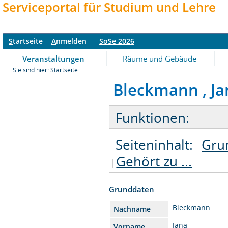
Serviceportal für Studium und Lehre
S
tartseite
A
nmelden
SoSe 2026
Veranstaltungen
Räume und Gebäude
Sie sind hier:
Startseite
Bleckmann , Jan
Funktionen:
Seiteninhalt:
Gru
Gehört zu ...
Grunddaten
Bleckmann
Nachname
Jana
Vorname