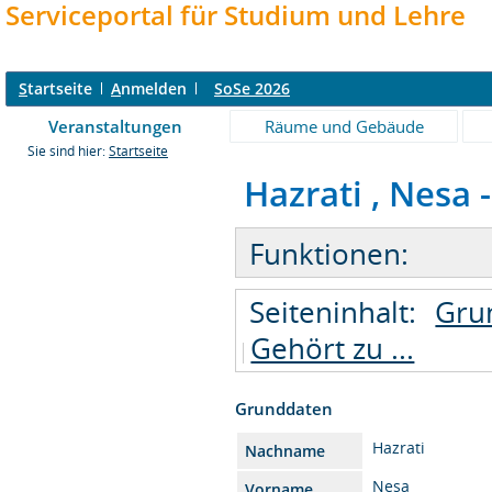
Serviceportal für Studium und Lehre
S
tartseite
A
nmelden
SoSe 2026
Veranstaltungen
Räume und Gebäude
Sie sind hier:
Startseite
Hazrati , Nesa 
Funktionen:
Seiteninhalt:
Gru
Gehört zu ...
Grunddaten
Hazrati
Nachname
Nesa
Vorname