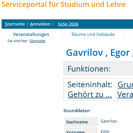
Serviceportal für Studium und Lehre
S
tartseite
A
nmelden
SoSe 2026
Veranstaltungen
Räume und Gebäude
Sie sind hier:
Startseite
Gavrilov , Egor 
Funktionen:
Seiteninhalt:
Gru
Gehört zu ...
Ver
Grunddaten
Gavrilov
Nachname
Egor
Vorname