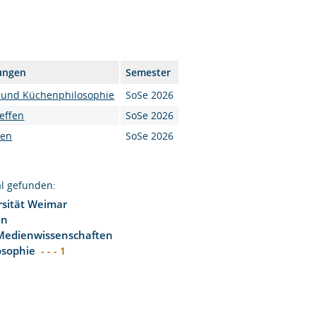
ungen
Semester
 und Küchenphilosophie
SoSe 2026
effen
SoSe 2026
sen
SoSe 2026
l gefunden:
sität Weimar
en
Medienwissenschaften
osophie
- - - 1