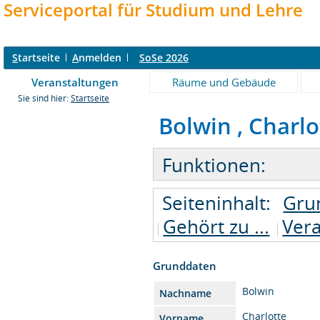
Serviceportal für Studium und Lehre
S
tartseite
A
nmelden
SoSe 2026
Veranstaltungen
Räume und Gebäude
Sie sind hier:
Startseite
Bolwin , Charlot
Funktionen:
Seiteninhalt:
Gru
Gehört zu ...
Vera
Grunddaten
Bolwin
Nachname
Charlotte
Vorname