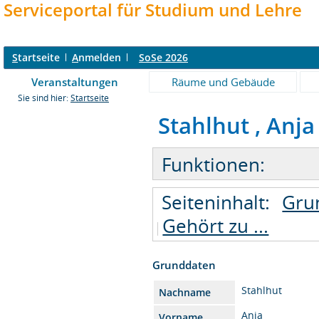
Serviceportal für Studium und Lehre
S
tartseite
A
nmelden
SoSe 2026
Veranstaltungen
Räume und Gebäude
Sie sind hier:
Startseite
Stahlhut , Anja 
Funktionen:
Seiteninhalt:
Gru
Gehört zu ...
Grunddaten
Stahlhut
Nachname
Anja
Vorname