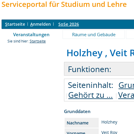
Serviceportal für Studium und Lehre
S
tartseite
A
nmelden
SoSe 2026
Veranstaltungen
Räume und Gebäude
Sie sind hier:
Startseite
Holzhey , Veit 
Funktionen:
Seiteninhalt:
Gru
Gehört zu ...
Ver
Grunddaten
Holzhey
Nachname
Veit Roy
Vorname