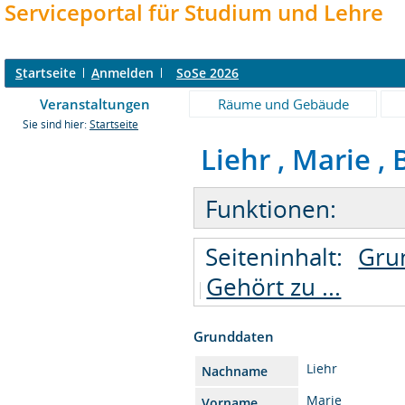
Serviceportal für Studium und Lehre
S
tartseite
A
nmelden
SoSe 2026
Veranstaltungen
Räume und Gebäude
Sie sind hier:
Startseite
Liehr , Marie , 
Funktionen:
Seiteninhalt:
Gru
Gehört zu ...
Grunddaten
Liehr
Nachname
Marie
Vorname