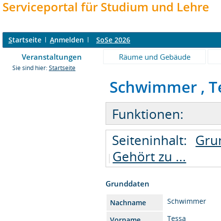
Serviceportal für Studium und Lehre
S
tartseite
A
nmelden
SoSe 2026
Veranstaltungen
Räume und Gebäude
Sie sind hier:
Startseite
Schwimmer , Te
Funktionen:
Seiteninhalt:
Gru
Gehört zu ...
Grunddaten
Schwimmer
Nachname
Tessa
Vorname