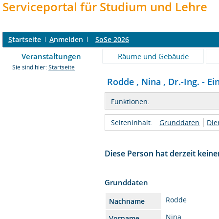
Serviceportal für Studium und Lehre
S
tartseite
A
nmelden
SoSe 2026
Veranstaltungen
Räume und Gebäude
Sie sind hier:
Startseite
Rodde , Nina , Dr.-Ing. - Ei
Funktionen:
Seiteninhalt:
Grunddaten
Die
Diese Person hat derzeit keine
Grunddaten
Rodde
Nachname
Nina
Vorname