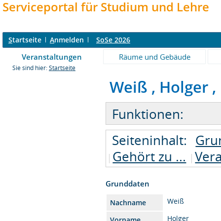
Serviceportal für Studium und Lehre
S
tartseite
A
nmelden
SoSe 2026
Veranstaltungen
Räume und Gebäude
Sie sind hier:
Startseite
Weiß , Holger , 
Funktionen:
Seiteninhalt:
Gru
Gehört zu ...
Vera
Grunddaten
Weiß
Nachname
Holger
Vorname