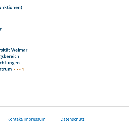
unktionen)
en
sität Weimar
gsbereich
richtungen
entrum
- - - 1
Kontakt/Impressum
Datenschutz