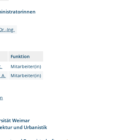
inistratorinnen
r.-Ing.
Funktion
c.
Mitarbeiter(in)
 A.
Mitarbeiter(in)
en
sität Weimar
tektur und Urbanistik