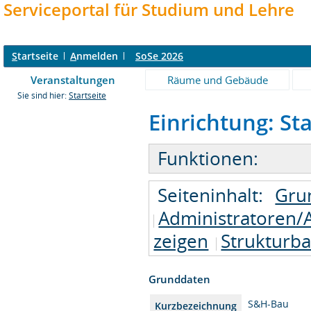
Serviceportal für Studium und Lehre
S
tartseite
A
nmelden
SoSe 2026
Veranstaltungen
Räume und Gebäude
Sie sind hier:
Startseite
Einrichtung: St
Funktionen:
Seiteninhalt:
Gru
Administratoren/
zeigen
Strukturb
Grunddaten
S&H-Bau
Kurzbezeichnung