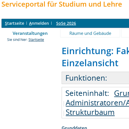
Serviceportal für Studium und Lehre
S
tartseite
A
nmelden
SoSe 2026
Veranstaltungen
Räume und Gebäude
Sie sind hier:
Startseite
Einrichtung: Fa
Einzelansicht
Funktionen:
Seiteninhalt:
Gru
Administratoren/
Strukturbaum
Grunddaten