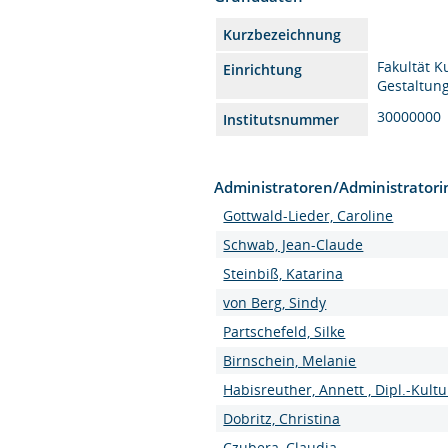
Kurzbezeichnung
Fakultät K
Einrichtung
Gestaltun
30000000
Institutsnummer
Administratoren/Administrator
Gottwald-Lieder, Caroline
Schwab, Jean-Claude
Steinbiß, Katarina
von Berg, Sindy
Partschefeld, Silke
Birnschein, Melanie
Habisreuther, Annett , Dipl.-Kultu
Dobritz, Christina
Czubera, Claudia