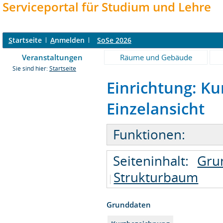
Serviceportal für Studium und Lehre
S
tartseite
A
nmelden
SoSe 2026
Veranstaltungen
Räume und Gebäude
Sie sind hier:
Startseite
Einrichtung: Ku
Einzelansicht
Funktionen:
Seiteninhalt:
Gru
Strukturbaum
Grunddaten