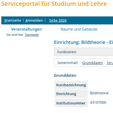
Serviceportal für Studium und Lehre
S
tartseite
A
nmelden
SoSe 2026
Veranstaltungen
Räume und Gebäude
Sie sind hier:
Startseite
Einrichtung: Bildtheorie - E
Funktionen:
Seiteninhalt:
Grunddaten
Str
Grunddaten
Kurzbezeichnung
Bildtheorie
Einrichtung
43107000
Institutsnummer