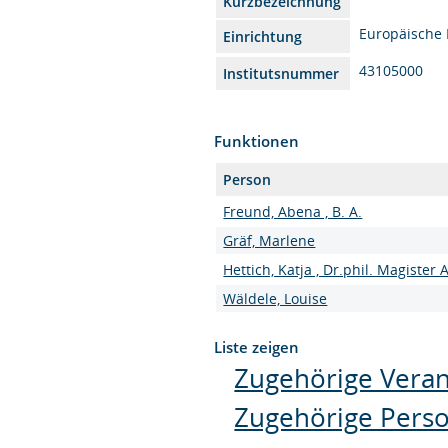
Kurzbezeichnung
Europäische
Einrichtung
43105000
Institutsnummer
Funktionen
Person
Freund, Abena , B. A.
Gräf, Marlene
Hettich, Katja , Dr.phil. Magister 
Wäldele, Louise
Liste zeigen
Zugehörige Veran
Zugehörige Pers