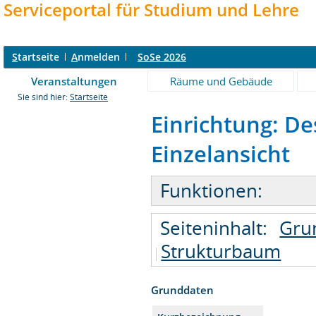
Serviceportal für Studium und Lehre
S
tartseite
A
nmelden
SoSe 2026
Veranstaltungen
Räume und Gebäude
Sie sind hier:
Startseite
Einrichtung: De
Einzelansicht
Funktionen:
Seiteninhalt:
Gru
Strukturbaum
Grunddaten