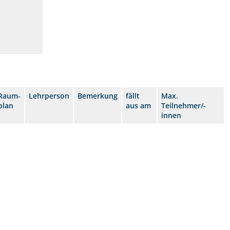
Raum-
Lehrperson
Bemerkung
fällt
Max.
plan
aus am
Teilnehmer/-
innen