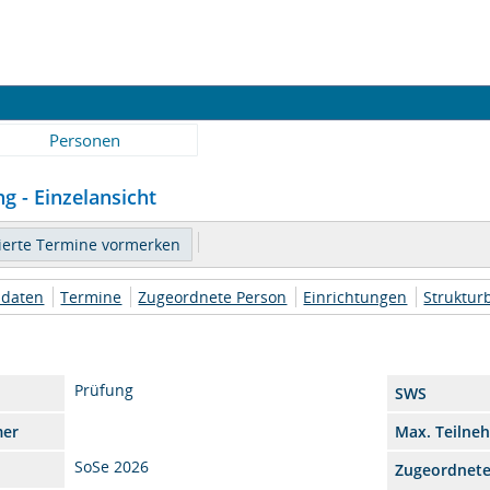
Personen
g - Einzelansicht
daten
Termine
Zugeordnete Person
Einrichtungen
Struktu
Prüfung
SWS
mer
Max. Teilne
SoSe 2026
Zugeordnet