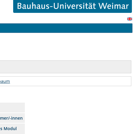
rbaum
hmer/-innen
es Modul