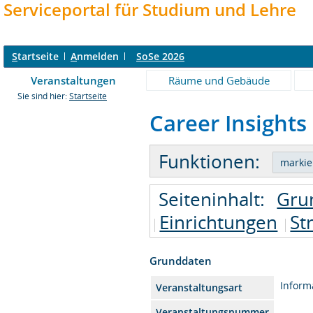
Serviceportal für Studium und Lehre
S
tartseite
A
nmelden
SoSe 2026
Veranstaltungen
Räume und Gebäude
Sie sind hier:
Startseite
Career Insights 
Funktionen:
Seiteninhalt:
Gru
Einrichtungen
St
Grunddaten
Inform
Veranstaltungsart
Veranstaltungsnummer