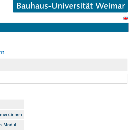
ht
hmer/-innen
es Modul