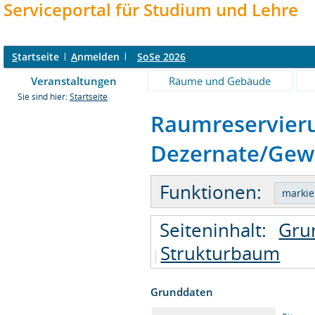
Serviceportal für Studium und Lehre
S
tartseite
A
nmelden
SoSe 2026
Veranstaltungen
Räume und Gebäude
Sie sind hier:
Startseite
Raumreservier
Dezernate/Gewä
Funktionen:
Seiteninhalt:
Gru
Strukturbaum
Grunddaten