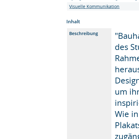
Visuelle Kommunikation
Inhalt
"Bauha
Beschreibung
des S
Rahmen
herau
Design
um ihr
inspir
Wie in
Plaka
zugäng