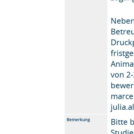
Neben 
Betre
Druckp
fristg
Anima
von 2-
bewer
marce
julia.
Bitte 
Bemerkung
Studi