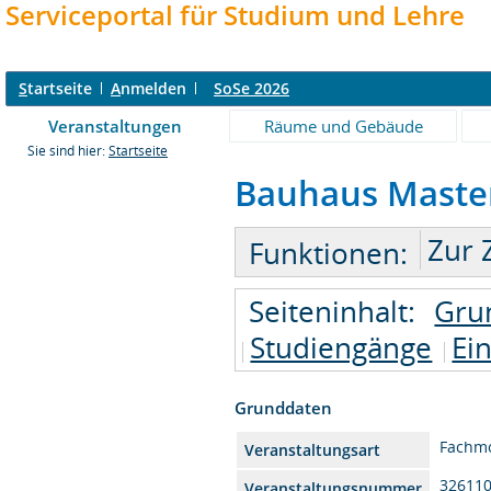
Serviceportal für Studium und Lehre
S
tartseite
A
nmelden
SoSe 2026
Veranstaltungen
Räume und Gebäude
Sie sind hier:
Startseite
Bauhaus Master 
Zur 
Funktionen:
Seiteninhalt:
Gru
Studiengänge
Ei
Grunddaten
Fachm
Veranstaltungsart
32611
Veranstaltungsnummer