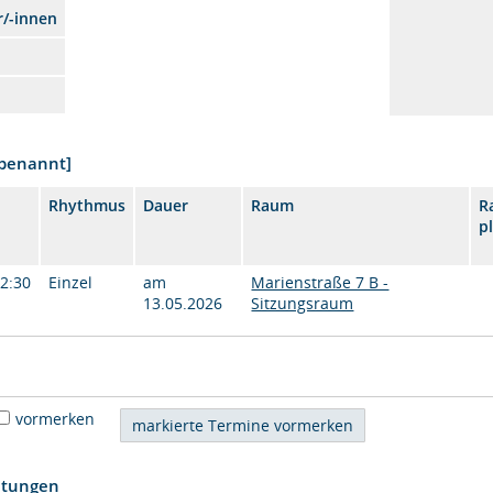
r/-innen
nbenannt]
Rhythmus
Dauer
Raum
R
p
12:30
Einzel
am
Marienstraße 7 B -
13.05.2026
Sitzungsraum
vormerken
htungen