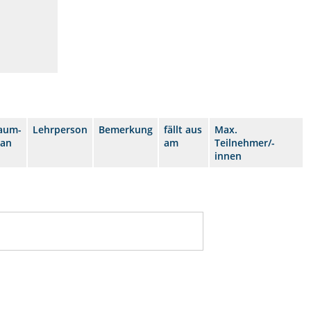
aum-
Lehrperson
Bemerkung
fällt aus
Max.
lan
am
Teilnehmer/-
innen