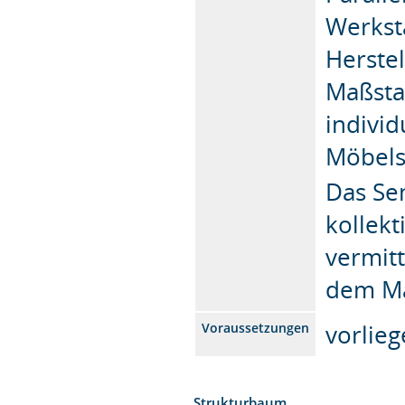
Werkst
Herste
Maßstab
individ
Möbels
Das Se
kollekt
vermit
dem Ma
vorlie
Voraussetzungen
Strukturbaum