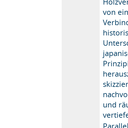
Holzve
von ei
Verbin
histori
Unters
japanis
Prinzi
herausz
skizzie
nachvol
und rä
vertief
Paralle