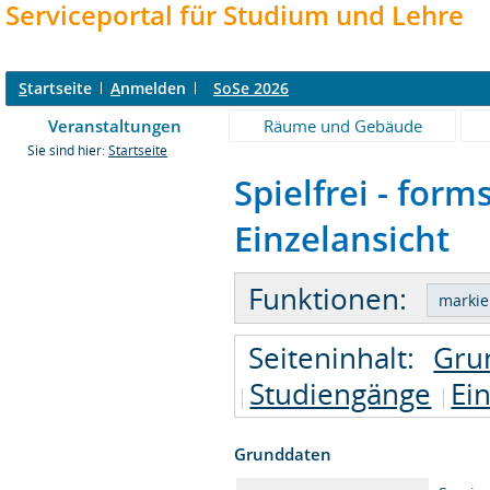
Serviceportal für Studium und Lehre
S
tartseite
A
nmelden
SoSe 2026
Veranstaltungen
Räume und Gebäude
Sie sind hier:
Startseite
Spielfrei - form
Einzelansicht
Funktionen:
Seiteninhalt:
Gru
Studiengänge
Ei
Grunddaten