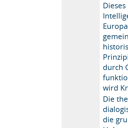
Dieses
Intelli
Europa
gemein
histor
Prinzip
durch 
funkti
wird Kr
Die th
dialog
die gr