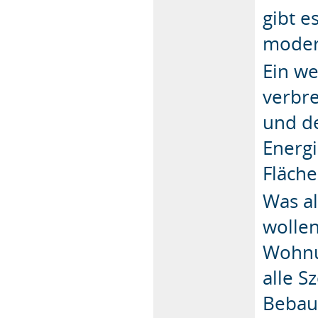
gibt e
moder
Ein we
verbr
und de
Energi
Fläch
Was al
wollen
Wohnu
alle S
Bebau