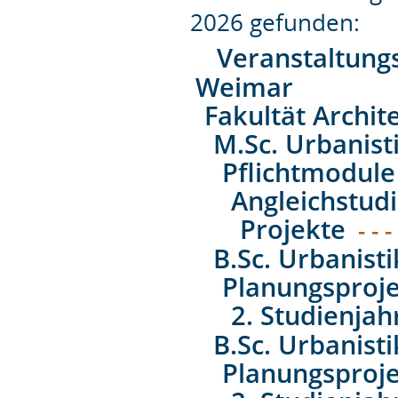
2026 gefunden:
Veranstaltung
Weimar
Fakultät Archit
M.Sc. Urbanist
Pflichtmodule
Angleichstud
Projekte
- - -
B.Sc. Urbanist
Planungsproj
2. Studienjah
B.Sc. Urbanist
Planungsproj