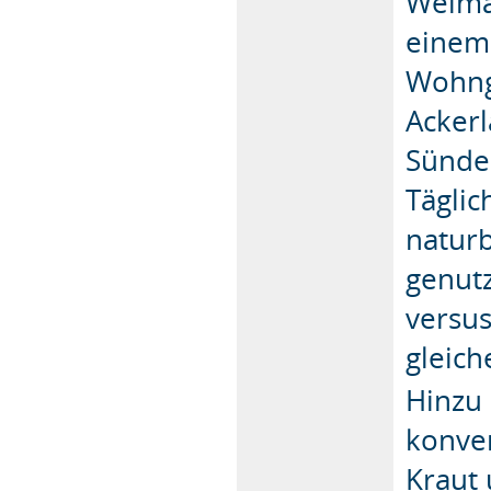
Weima
einem 
Wohng
Ackerl
Sünden
Täglic
naturb
genut
versus
gleich
Hinzu 
konven
Kraut 