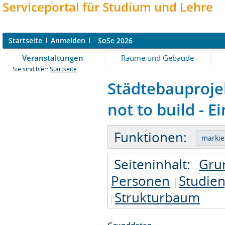
Serviceportal für Studium und Lehre
S
tartseite
A
nmelden
SoSe 2026
Veranstaltungen
Räume und Gebäude
Sie sind hier:
Startseite
Städtebauprojek
not to build - E
Funktionen:
Seiteninhalt:
Gru
Personen
Studie
Strukturbaum
Grunddaten