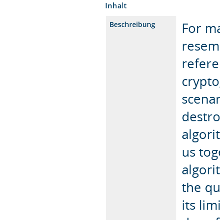
Inhalt
For m
Beschreibung
resem
refere
crypto
scena
destro
algori
us tog
algori
the q
its li