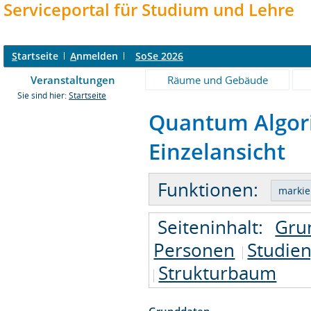
Serviceportal für Studium und Lehre
S
tartseite
A
nmelden
SoSe 2026
Veranstaltungen
Räume und Gebäude
Sie sind hier:
Startseite
Quantum Algori
Einzelansicht
Funktionen:
Seiteninhalt:
Gru
Personen
Studie
Strukturbaum
Grunddaten