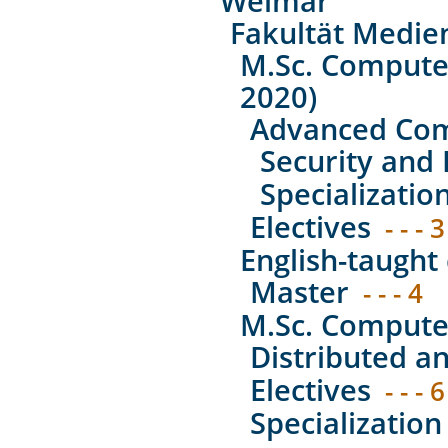
Weimar
Fakultät Medie
M.Sc. Computer
2020)
Advanced Com
Security and 
Specializatio
Electives
- - - 3
English-taught 
Master
- - - 4
M.Sc. Computer
Distributed a
Electives
- - - 6
Specialization