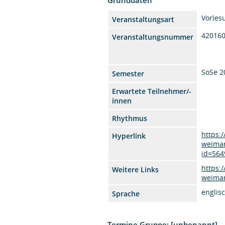
Vorles
Veranstaltungsart
42016
Veranstaltungsnummer
SoSe 2
Semester
Erwartete Teilnehmer/-
innen
Rhythmus
https:
Hyperlink
weimar
id=564
https:
Weitere Links
weimar
englis
Sprache
Termine Gruppe: [unbenannt]