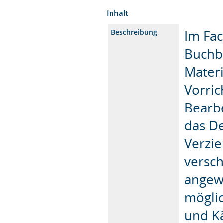
Inhalt
Im Fa
Beschreibung
Buchbi
Mater
Vorric
Bearb
das D
Verzi
versch
angewe
mögli
und Kä