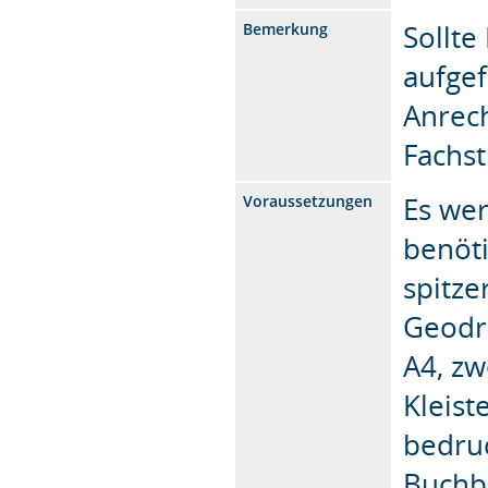
Sollte
Bemerkung
aufgef
Anrech
Fachs
Es we
Voraussetzungen
benöti
spitze
Geodre
A4, z
Kleist
bedruc
Buchb