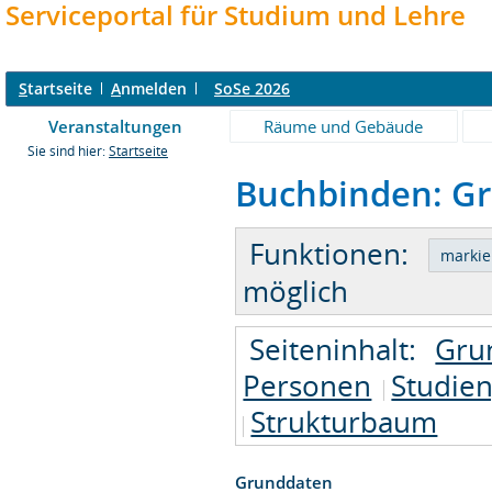
Serviceportal für Studium und Lehre
S
tartseite
A
nmelden
SoSe 2026
Veranstaltungen
Räume und Gebäude
Sie sind hier:
Startseite
Buchbinden: Gr
Funktionen:
möglich
Seiteninhalt:
Gru
Personen
Studie
Strukturbaum
Grunddaten