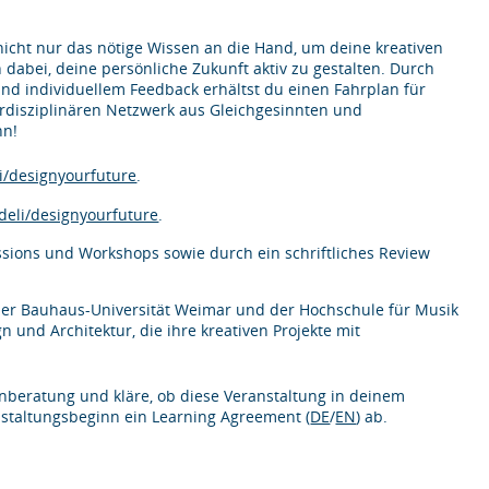
nicht nur das nötige Wissen an die Hand, um deine kreativen
dabei, deine persönliche Zukunft aktiv zu gestalten. Durch
d individuellem Feedback erhältst du einen Fahrplan für
terdisziplinären Netzwerk aus Gleichgesinnten und
nn!
/designyourfuture
.
eli/designyourfuture
.
ssions und Workshops sowie durch ein schriftliches Review
der Bauhaus-Universität Weimar und der Hochschule für Musik
 und Architektur, die ihre kreativen Projekte mit
nberatung und kläre, ob diese Veranstaltung in deinem
nstaltungsbeginn ein Learning Agreement (
DE
/
EN
) ab.