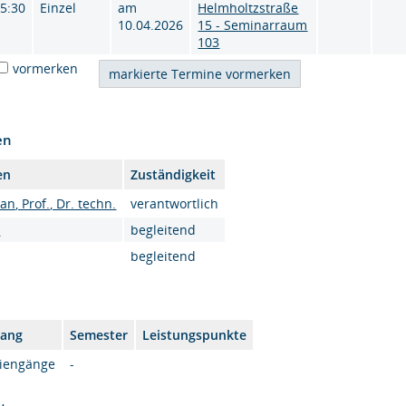
15:30
Einzel
am
Helmholtzstraße
10.04.2026
15 - Seminarraum
103
vormerken
en
en
Zuständigkeit
n, Prof., Dr. techn.
verantwortlich
.
begleitend
begleitend
gang
Semester
Leistungspunkte
diengänge
-