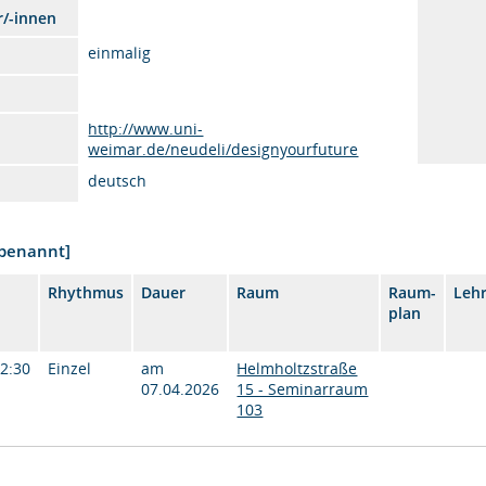
r/-innen
einmalig
http://www.uni-
weimar.de/neudeli/designyourfuture
deutsch
nbenannt]
Rhythmus
Dauer
Raum
Raum-
Leh
plan
12:30
Einzel
am
Helmholtzstraße
07.04.2026
15 - Seminarraum
103