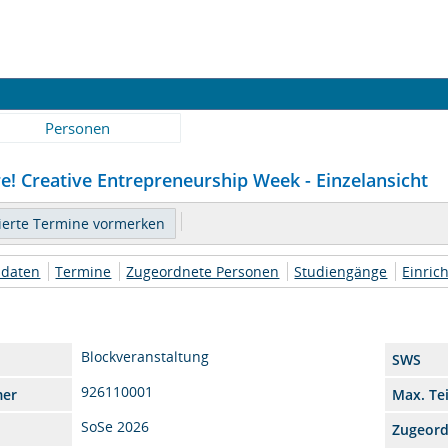
Personen
e! Creative Entrepreneurship Week - Einzelansicht
daten
Termine
Zugeordnete Personen
Studiengänge
Einric
Blockveranstaltung
SWS
926110001
mer
Max. Te
SoSe 2026
Zugeor