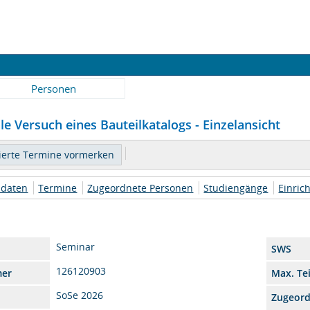
Personen
e Versuch eines Bauteilkatalogs - Einzelansicht
daten
Termine
Zugeordnete Personen
Studiengänge
Einric
Seminar
SWS
126120903
mer
Max. Te
SoSe 2026
Zugeor