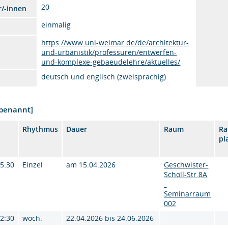
20
r/-innen
einmalig
https://www.uni-weimar.de/de/architektur-
und-urbanistik/professuren/entwerfen-
und-komplexe-gebaeudelehre/aktuelles/
deutsch und englisch (zweisprachig)
nbenannt]
Rhythmus
Dauer
Raum
R
pl
15:30
Einzel
am 15.04.2026
Geschwister-
Scholl-Str.8A
-
Seminarraum
002
12:30
wöch.
22.04.2026 bis 24.06.2026