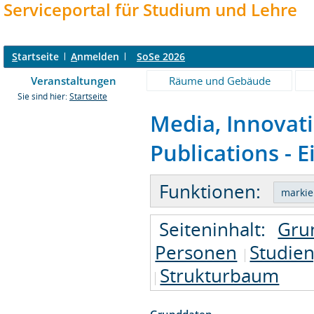
Serviceportal für Studium und Lehre
S
tartseite
A
nmelden
SoSe 2026
Veranstaltungen
Räume und Gebäude
Sie sind hier:
Startseite
Media, Innovat
Publications - E
Funktionen:
Seiteninhalt:
Gru
Personen
Studie
Strukturbaum
Grunddaten