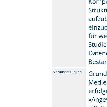
Kompe
Strukt
aufzu
einzuo
für we
Studie
Datene
Bestan
Grund
Voraussetzungen
Medie
erfolg
»Ange