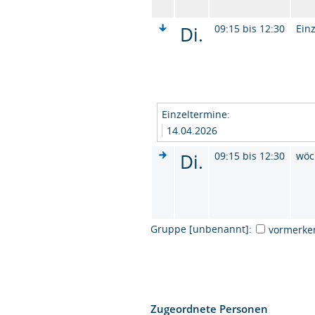
Di.
09:15 bis 12:30
Ein
Einzeltermine:
14.04.2026
Di.
09:15 bis 12:30
wöc
Gruppe [unbenannt]:
vormerke
Zugeordnete Personen