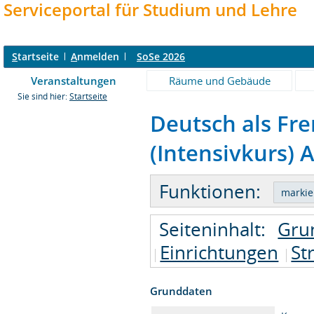
Serviceportal für Studium und Lehre
S
tartseite
A
nmelden
SoSe 2026
Veranstaltungen
Räume und Gebäude
Sie sind hier:
Startseite
Deutsch als Fr
(Intensivkurs) A
Funktionen:
Seiteninhalt:
Gru
Einrichtungen
St
Grunddaten