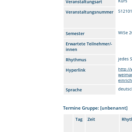
Kurs
Veranstaltungsart
51210
Veranstaltungsnummer
WiSe 2
Semester
Erwartete Teilnehmer/-
innen
jedes 
Rhythmus
http:/
Hyperlink
weimar
einric
deutsc
Sprache
Termine Gruppe: [unbenannt]
Tag
Zeit
Rhy