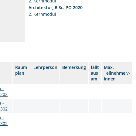
2. Kernmodul
Architektur, B.Sc. PO 2020
2. Kernmodul
Raum-
Lehrperson
Bemerkung
fällt
Max.
plan
aus
Teilnehmer/-
am
innen
a -
 202
a -
 302
a -
 302