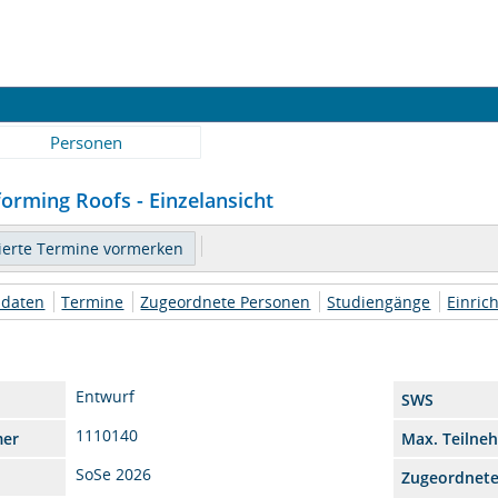
Personen
orming Roofs - Einzelansicht
daten
Termine
Zugeordnete Personen
Studiengänge
Einric
Entwurf
SWS
1110140
mer
Max. Teilne
SoSe 2026
Zugeordnet