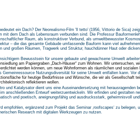
edeutet ein Dach? Der Neorealismo-Film 'Il tetto' (1956, Vittorio de Sica) zei
n mit dem Dach als Lebensraum verbunden sind. Die Professur Bauformenlehr
nschaftlicher Raum, als konstruktiver Verbund, als umweltbewusster Kosmo
tektur – die das gesamte Gebäude umfassende Bauform kann viel aufnehmen u
en und großen Räumen, Tragwerk und Struktur, hauchdünner Haut oder dicke
msichtigem Bewusstsein für unsere gebaute und gewachsene Umwelt arbeiten
nsiedlung am Papiergraben „Dach-Häuser“ zum Wohnen. Wir untersuchen, wie
erdichtet werden können, um neue Wohnformen als räumlichen und sozialen M
ls Gemeinressource Nutzungsdiversität für seine Umwelt entfalten kann. Vor
ktionsfläche für heutige Bedürfnisse und Wünsche, die wir als Gesellschaft t
rchitektonisch reflektieren wollen.
ntro und Katalysator dient uns eine Auseinandersetzung mit herausragenden 
 im anschließenden Entwurf weiterzuentwickeln. Wir erfinden und gestalten
atisch und poetisch, aneignungsfähig und ausdrucksstark, geheimnisvoll und
rd empfohlen, ergänzend zum Projekt das Seminar ‚roofscapes‘ zu belegen, 
nerischen Research mit digitalen Werkzeugen zu nutzen.