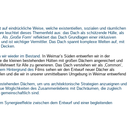
gt auf eindrückliche Weise, welche existentiellen, sozialen und räumlichen
e leuchtet dieses Themenfeld aus: das Dach als schützende Hülle, als
s.
Als ‚
Große Form‘
reflektiert das Dach Grundlagen einer inklusiven
nd ist wichtiger Vermittler. Das Dach spannt komplexe Welten auf, mit
n Decken.
 wir wieder im Bestand.
In Weimar’s Süden entwerfen wir in der
 die kleinen bestehenden Hütten mit großen Dächern angereichert und
ehrwert für Alle zu generieren. Das Dach verstehen wir als ‚Common‘,
 dem Hintergrund des
Films sehen wir den Entwurf neuer Dächer als
eilen und die wir in unserer unmittelbaren Umgebung in Weimar entwerfend
bestehenden Dächern, um uns architektonische Strategien anzueignen und
 neue Möglichkeiten des Zusammenlebens mit Dachräumen, die zugleich
 gemeinschaftlich sind.
um Synergieeffekte zwischen dem Entwurf und einer begleitenden