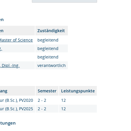
en
en
Zuständigkeit
Master of Science
begleitend
g.
begleitend
begleitend
 Dipl.-Ing.
verantwortlich
gang
Semester
Leistungspunkte
ur (B.Sc.), PV2020
2 - 2
12
ur (B.Sc.), PV2025
2 - 2
12
htungen