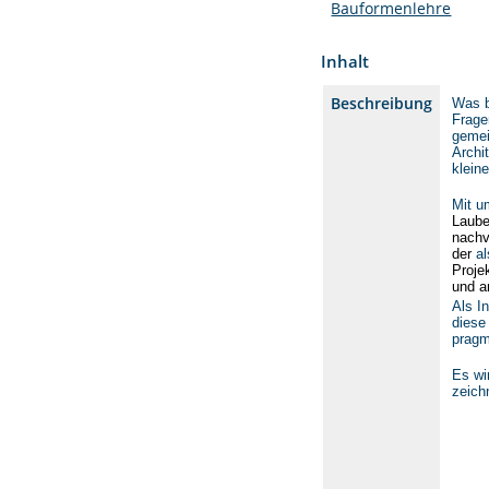
Bauformenlehre
Inhalt
Beschreibung
Was b
Frage
gemei
Archi
klein
Mit u
Laube
nachv
der
a
Proje
und a
Als I
diese
pragm
Es wi
zeich