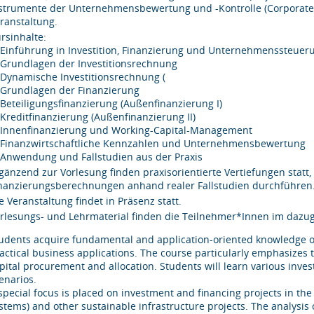
strumente der Unternehmensbewertung und -Kontrolle (Corporate 
ranstaltung.
rsinhalte:
 Einführung in Investition, Finanzierung und Unternehmenssteuer
 Grundlagen der Investitionsrechnung
 Dynamische Investitionsrechnung (
 Grundlagen der Finanzierung
 Beteiligungsfinanzierung (Außenfinanzierung I)
 Kreditfinanzierung (Außenfinanzierung II)
 Innenfinanzierung und Working-Capital-Management
 Finanzwirtschaftliche Kennzahlen und Unternehmensbewertung
 Anwendung und Fallstudien aus der Praxis
gänzend zur Vorlesung finden praxisorientierte Vertiefungen statt,
nanzierungsberechnungen anhand realer Fallstudien durchführen
e Veranstaltung findet in Präsenz statt.
rlesungs- und Lehrmaterial finden die Teilnehmer*Innen im daz
udents acquire fundamental and application-oriented knowledge of
actical business applications. The course particularly emphasizes t
pital procurement and allocation. Students will learn various inv
enarios.
special focus is placed on investment and financing projects in the
stems) and other sustainable infrastructure projects. The analysis