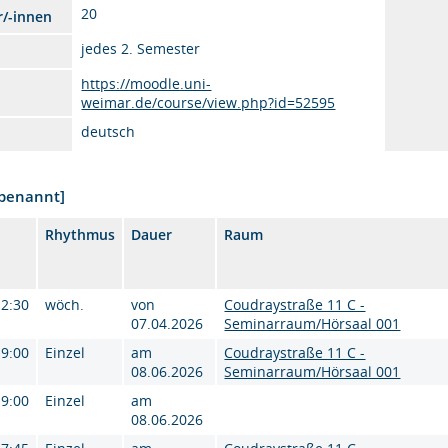
20
r/-innen
jedes 2. Semester
https://moodle.uni-
weimar.de/course/view.php?id=52595
deutsch
nbenannt]
Rhythmus
Dauer
Raum
12:30
wöch.
von
Coudraystraße 11 C -
07.04.2026
Seminarraum/Hörsaal 001
19:00
Einzel
am
Coudraystraße 11 C -
08.06.2026
Seminarraum/Hörsaal 001
19:00
Einzel
am
08.06.2026