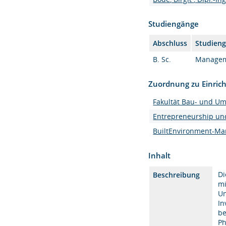
Studiengänge
Abschluss
Studien
B. Sc.
Manageme
Zuordnung zu Einric
Fakultät Bau- und U
Entrepreneurship un
BuiltEnvironment-Man
Inhalt
Di
Beschreibung
mi
Un
In
be
Ph