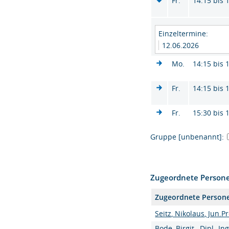
Fr.
14:15 bis 
Einzeltermine:
12.06.2026
Mo.
14:15 bis 
Fr.
14:15 bis 
Fr.
15:30 bis 
Gruppe [unbenannt]:
Zugeordnete Person
Zugeordnete Person
Seitz, Nikolaus, Jun.Pr
Bode, Birgit , Dipl.-Ing