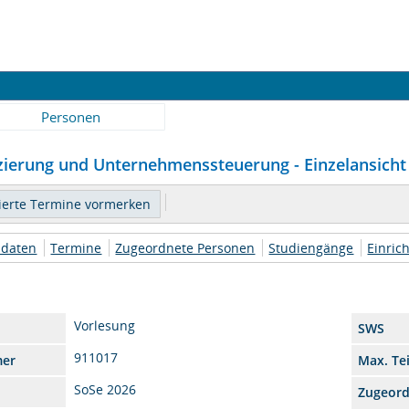
Personen
nzierung und Unternehmenssteuerung - Einzelansicht
daten
Termine
Zugeordnete Personen
Studiengänge
Einric
Vorlesung
SWS
911017
mer
Max. Te
SoSe 2026
Zugeor