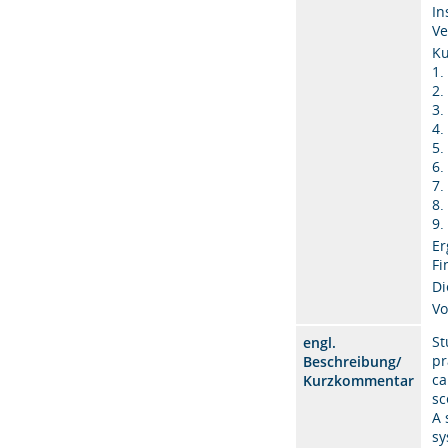
In
Ve
Ku
1.
2.
3.
4.
5.
6.
7.
8.
9.
Er
Fi
Di
Vo
St
engl.
pr
Beschreibung/
ca
Kurzkommentar
sc
A 
sy