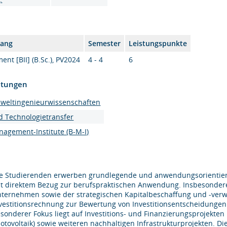
gang
Semester
Leistungspunkte
nt [BII] (B.Sc.), PV2024
4 - 4
6
htungen
mweltingenieurwissenschaften
d Technologietransfer
agement-Institute (B-M-I)
e Studierenden erwerben grundlegende und anwendungsorientiert
t direktem Bezug zur berufspraktischen Anwendung. Insbesondere l
ternehmen sowie der strategischen Kapitalbeschaffung und -ver
vestitionsrechnung zur Bewertung von Investitionsentscheidunge
sonderer Fokus liegt auf Investitions- und Finanzierungsprojekten
otovoltaik) sowie weiteren nachhaltigen Infrastrukturprojekten. 