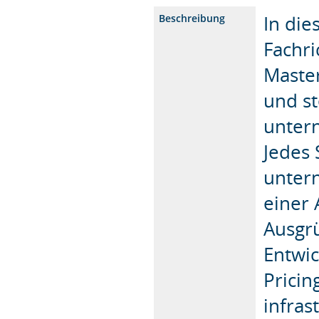
In die
Beschreibung
Fachri
Master
und st
unter
Jedes 
unter
einer 
Ausgr
Entwi
Pricin
infras