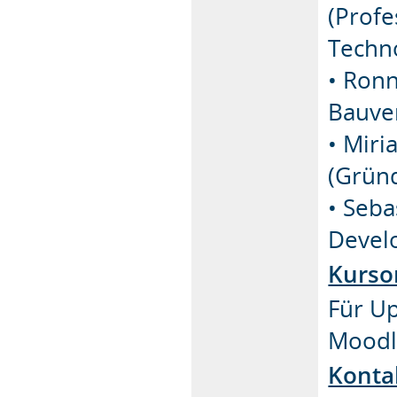
(Profe
Techno
• Ronn
Bauve
• Miri
(Grün
• Seba
Devel
Kurso
Für Up
Moodl
Konta