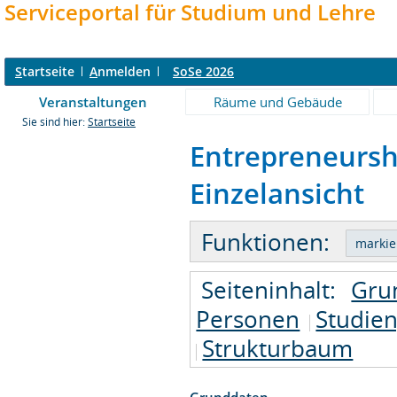
Serviceportal für Studium und Lehre
S
tartseite
A
nmelden
SoSe 2026
Veranstaltungen
Räume und Gebäude
Sie sind hier:
Startseite
Entrepreneursh
Einzelansicht
Funktionen:
Seiteninhalt:
Gru
Personen
Studie
Strukturbaum
Grunddaten