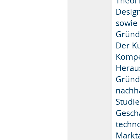
Theor
Design
sowie 
Gründ
Der Ku
Kompe
Herau
Gründ
nachha
Studie
Geschä
techno
Markt