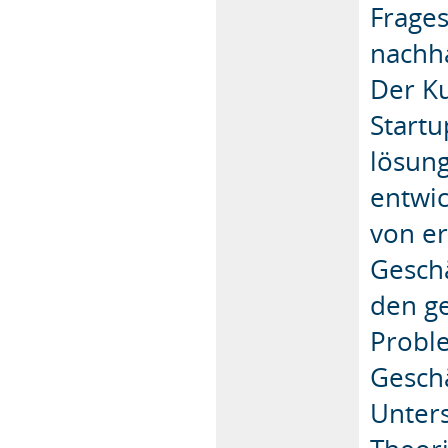
Frages
nachha
Der Ku
Startu
lösung
entwic
von er
Gesch
den g
Proble
Gesch
Unter