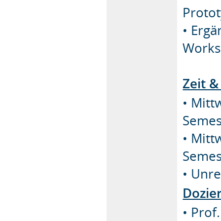
Proto
• Ergä
Works
Zeit &
• Mitt
Semest
• Mitt
Semest
• Unre
Dozie
• Prof