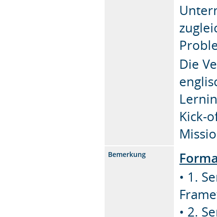
Unter
zuglei
Probl
Die Ve
engli
Lernin
Kick-o
Missio
Forma
Bemerkung
• 1. S
Frame
• 2. S