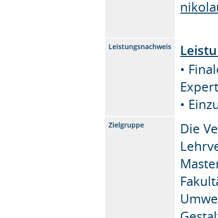
nikol
Leist
Leistungsnachweis
• Fina
Expert
• Einz
Die Ve
Zielgruppe
Lehrve
Maste
Fakult
Umwel
Gesta